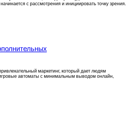
ачинается с рассмотрения и инициировать точку зрения.
ополнительных
 привлекательный маркетинг, который дает людям
е игровые автоматы с минимальным выводом онлайн,