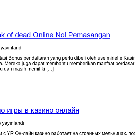
ook of dead Online Nol Pemasangan
 yayınlandı
 Bonus pendaftaran yang perlu dibeli oleh use’mirielle Kasin
 Mereka juga dapat membantu memberikan manfaat berdasarka
tu dan masih memiliki […]
о игры в казино онлайн
e yayınlandı
 YR Он-лайн казино работает на странных мельницах, поэт