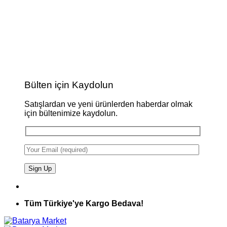
Bülten için Kaydolun
Satışlardan ve yeni ürünlerden haberdar olmak
için bültenimize kaydolun.
Tüm Türkiye'ye Kargo Bedava!