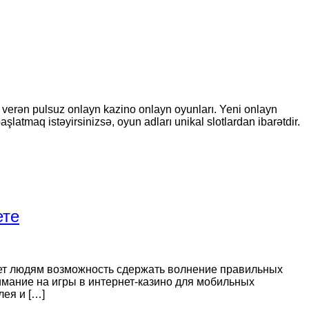
erən pulsuz onlayn kazino onlayn oyunları. Yeni onlayn
aşlatmaq istəyirsinizsə, oyun adları unikal slotlardan ibarətdir.
ете
ет людям возможность сдержать волнение правильных
имание на игры в интернет-казино для мобильных
лея и […]