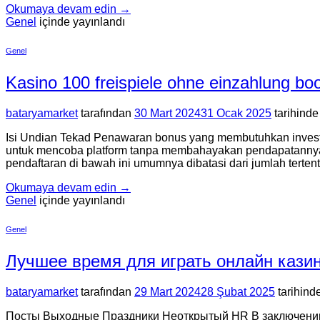
Okumaya devam edin
→
Genel
içinde yayınlandı
Genel
Kasino 100 freispiele ohne einzahlung b
bataryamarket
tarafından
30 Mart 2024
31 Ocak 2025
tarihinde
Isi Undian Tekad Penawaran bonus yang membutuhkan investasi
untuk mencoba platform tanpa membahayakan pendapatannya.
pendaftaran di bawah ini umumnya dibatasi dari jumlah terten
Okumaya devam edin
→
Genel
içinde yayınlandı
Genel
Лучшее время для играть онлайн казин
bataryamarket
tarafından
29 Mart 2024
28 Şubat 2025
tarihind
Посты Выходные Праздники Неоткрытый HR В заключении с